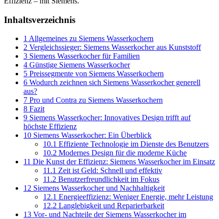
Effizienz – mit Siemens.
Inhaltsverzeichnis
1
Allgemeines zu Siemens Wasserkochern
2
Vergleichssieger: Siemens Wasserkocher aus Kunststoff
3
Siemens Wasserkocher für Familien
4
Günstige Siemens Wasserkocher
5
Preissegmente von Siemens Wasserkochern
6
Wodurch zeichnen sich Siemens Wasserkocher generell
aus?
7
Pro und Contra zu Siemens Wasserkochern
8
Fazit
9
Siemens Wasserkocher: Innovatives Design trifft auf
höchste Effizienz
10
Siemens Wasserkocher: Ein Überblick
10.1
Effiziente Technologie im Dienste des Benutzers
10.2
Modernes Design für die moderne Küche
11
Die Kunst der Effizienz: Siemens Wasserkocher im Einsatz
11.1
Zeit ist Geld: Schnell und effektiv
11.2
Benutzerfreundlichkeit im Fokus
12
Siemens Wasserkocher und Nachhaltigkeit
12.1
Energieeffizienz: Weniger Energie, mehr Leistung
12.2
Langlebigkeit und Reparierbarkeit
13
Vor- und Nachteile der Siemens Wasserkocher im