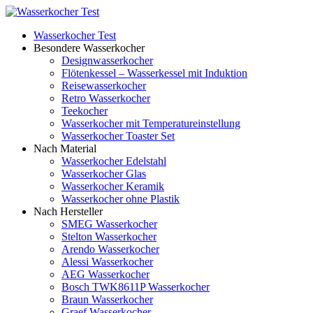
Wasserkocher Test
Besondere Wasserkocher
Designwasserkocher
Flötenkessel – Wasserkessel mit Induktion
Reisewasserkocher
Retro Wasserkocher
Teekocher
Wasserkocher mit Temperatureinstellung
Wasserkocher Toaster Set
Nach Material
Wasserkocher Edelstahl
Wasserkocher Glas
Wasserkocher Keramik
Wasserkocher ohne Plastik
Nach Hersteller
SMEG Wasserkocher
Stelton Wasserkocher
Arendo Wasserkocher
Alessi Wasserkocher
AEG Wasserkocher
Bosch TWK8611P Wasserkocher
Braun Wasserkocher
Graef Wasserkocher