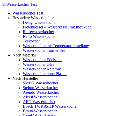
Wasserkocher Test
Besondere Wasserkocher
Designwasserkocher
Flötenkessel – Wasserkessel mit Induktion
Reisewasserkocher
Retro Wasserkocher
Teekocher
Wasserkocher mit Temperatureinstellung
Wasserkocher Toaster Set
Nach Material
Wasserkocher Edelstahl
Wasserkocher Glas
Wasserkocher Keramik
Wasserkocher ohne Plastik
Nach Hersteller
SMEG Wasserkocher
Stelton Wasserkocher
Arendo Wasserkocher
Alessi Wasserkocher
AEG Wasserkocher
Bosch TWK8611P Wasserkocher
Braun Wasserkocher
Graef Wasserkocher