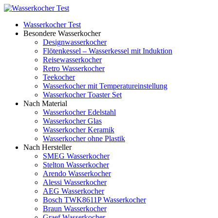
Wasserkocher Test
Besondere Wasserkocher
Designwasserkocher
Flötenkessel – Wasserkessel mit Induktion
Reisewasserkocher
Retro Wasserkocher
Teekocher
Wasserkocher mit Temperatureinstellung
Wasserkocher Toaster Set
Nach Material
Wasserkocher Edelstahl
Wasserkocher Glas
Wasserkocher Keramik
Wasserkocher ohne Plastik
Nach Hersteller
SMEG Wasserkocher
Stelton Wasserkocher
Arendo Wasserkocher
Alessi Wasserkocher
AEG Wasserkocher
Bosch TWK8611P Wasserkocher
Braun Wasserkocher
Graef Wasserkocher