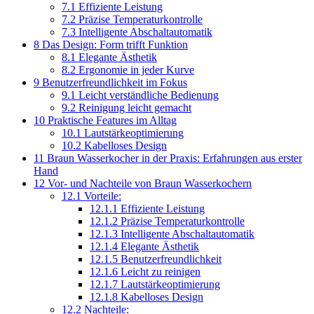
7.1
Effiziente Leistung
7.2
Präzise Temperaturkontrolle
7.3
Intelligente Abschaltautomatik
8
Das Design: Form trifft Funktion
8.1
Elegante Ästhetik
8.2
Ergonomie in jeder Kurve
9
Benutzerfreundlichkeit im Fokus
9.1
Leicht verständliche Bedienung
9.2
Reinigung leicht gemacht
10
Praktische Features im Alltag
10.1
Lautstärkeoptimierung
10.2
Kabelloses Design
11
Braun Wasserkocher in der Praxis: Erfahrungen aus erster
Hand
12
Vor- und Nachteile von Braun Wasserkochern
12.1
Vorteile:
12.1.1
Effiziente Leistung
12.1.2
Präzise Temperaturkontrolle
12.1.3
Intelligente Abschaltautomatik
12.1.4
Elegante Ästhetik
12.1.5
Benutzerfreundlichkeit
12.1.6
Leicht zu reinigen
12.1.7
Lautstärkeoptimierung
12.1.8
Kabelloses Design
12.2
Nachteile: